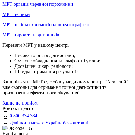
МРТ органів черевної порожнини
МРТ печінки
МРТ печінки з холангіопанкреатографією
МРТ нирок та наднирників
Переваги МРТ у нашому центрі
Висока точність діагностики;
Сучасне обладнання та комфортні умови;
Досвідчені лікарі-радіологи;
Швидке отримання результатів.
Запишіться на МРТ суглобів у медичному центрі “Асклепій”
вже сьогодні для отримання точної діагностики та
призначення ефективного лікування!
Запис на прийом
Контакт-центр
0 800 334 334
Дзвінки в межах України безкоштовні
Наші адреси