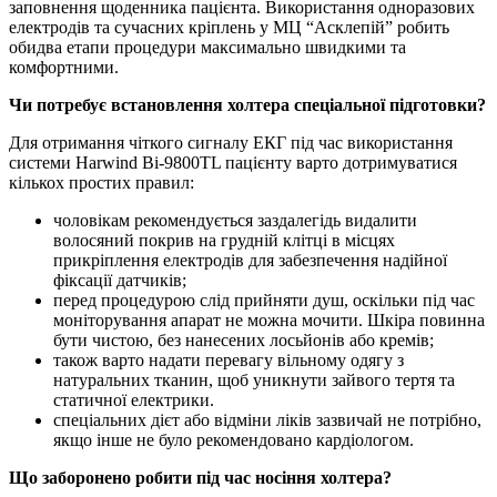
заповнення щоденника пацієнта. Використання одноразових
електродів та сучасних кріплень у МЦ “Асклепій” робить
обидва етапи процедури максимально швидкими та
комфортними.
Чи потребує встановлення холтера спеціальної підготовки?
Для отримання чіткого сигналу ЕКГ під час використання
системи Harwind Bi-9800TL пацієнту варто дотримуватися
кількох простих правил:
чоловікам рекомендується заздалегідь видалити
волосяний покрив на грудній клітці в місцях
прикріплення електродів для забезпечення надійної
фіксації датчиків;
перед процедурою слід прийняти душ, оскільки під час
моніторування апарат не можна мочити. Шкіра повинна
бути чистою, без нанесених лосьйонів або кремів;
також варто надати перевагу вільному одягу з
натуральних тканин, щоб уникнути зайвого тертя та
статичної електрики.
спеціальних дієт або відміни ліків зазвичай не потрібно,
якщо інше не було рекомендовано кардіологом.
Що заборонено робити під час носіння холтера?