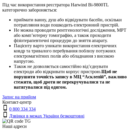
Під час використання реєстратора Harwind Bi-9800TL
категорично забороняється:
приймати ванну, душ або відвідувати басейн, оскільки
потрапляння води пошкодить електронний пристрій.
Не можна проводити рентгенологічні дослідження, МРТ
або комп’ютерну томографію, а також проходити
фізіотерапевтичні процедури до зняття апарату.
Пацієнту варто уникати використання електричних
ковдр та тривалого перебування поблизу потужних
електромагнітних полів або обладнання з високою
напругою.
Також не дозволяється самостійно від’єднувати
електроди або відкривати корпус пристрою.
Щоб не
порушити точність запису в МЦ “Асклепій”, важливо
стежити, щоб дроти не перекручувалися та не
натягувалися під одягом.
Запис на прийом
Контакт-центр
0 800 334 334
Дзвінки в межах України безкоштовні
Наші адреси