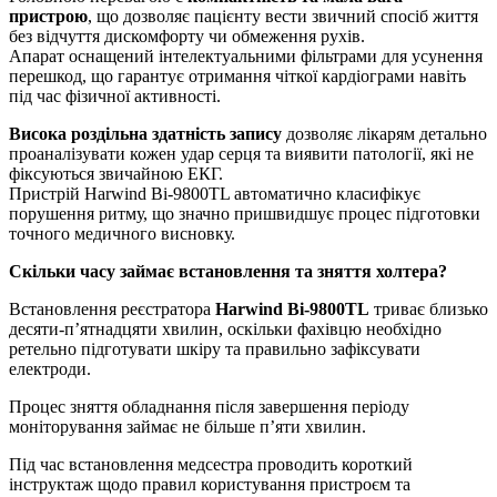
пристрою
, що дозволяє пацієнту вести звичний спосіб життя
без відчуття дискомфорту чи обмеження рухів.
Апарат оснащений інтелектуальними фільтрами для усунення
перешкод, що гарантує отримання чіткої кардіограми навіть
під час фізичної активності.
Висока роздільна здатність запису
дозволяє лікарям детально
проаналізувати кожен удар серця та виявити патології, які не
фіксуються звичайною ЕКГ.
Пристрій Harwind Bi-9800TL автоматично класифікує
порушення ритму, що значно пришвидшує процес підготовки
точного медичного висновку.
Скільки часу займає встановлення та зняття холтера?
Встановлення реєстратора
Harwind Bi-9800TL
триває близько
десяти-п’ятнадцяти хвилин, оскільки фахівцю необхідно
ретельно підготувати шкіру та правильно зафіксувати
електроди.
Процес зняття обладнання після завершення періоду
моніторування займає не більше п’яти хвилин.
Під час встановлення медсестра проводить короткий
інструктаж щодо правил користування пристроєм та