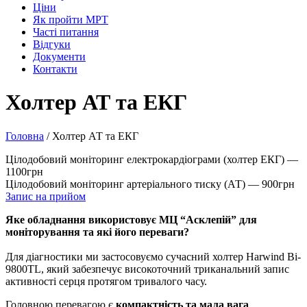
Ціни
Як пройти МРТ
Часті питання
Відгуки
Документи
Контакти
Холтер АТ та ЕКГ
Головна
/
Холтер АТ та ЕКГ
Цілодобовий моніторинг електрокардіограми (холтер ЕКГ) —
1100грн
Цілодобовий моніторинг артеріального тиску (АТ) — 900грн
Запис на прийом
Яке обладнання використовує МЦ “Асклепій” для
моніторування та які його переваги?
Для діагностики ми застосовуємо сучасний холтер Harwind Bi-
9800TL, який забезпечує високоточний триканальний запис
активності серця протягом тривалого часу.
Головною перевагою є
компактність та мала вага