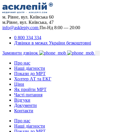
м. Рівне, вул. Київська 60
м.Рівне, вул. Київська, 47
info@asklepiy.com
Пн-Нд 8:00 — 20:00
0 800 334 334
Дзвінки в межах України безкоштовні
Замовити дзвінок
Про нас
Наші діагности
Покази до МРТ
Холтер АТ та ЕКГ
Ціни
Як пройти МРТ
Часті питання
Відгуки
Документи
Контакти
Про нас
Наші діагности
Покази до МРТ