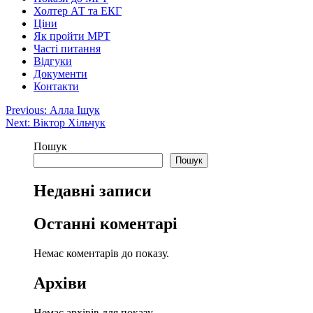
Холтер АТ та ЕКГ
Ціни
Як пройти МРТ
Часті питання
Відгуки
Документи
Контакти
Навігація
Previous:
Алла Іщук
Next:
Віктор Хільчук
записів
Пошук
Пошук
Недавні записи
Останні коментарі
Немає коментарів до показу.
Архіви
Немає архівів для показу.