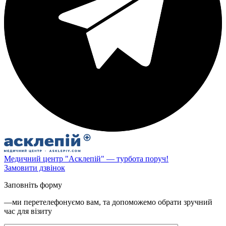
Медичний центр "Асклепій" — турбота поруч!
Замовити дзвінок
Заповніть форму
—ми перетелефонуємо вам, та допоможемо обрати зручний
час для візиту