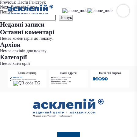
Навігація
Previous:
Настя Гайструк
Next:
Вікторія Бікус
записів
Пошук
Пошук
Недавні записи
Останні коментарі
Немає коментарів до показу.
Архіви
Немає архівів для показу.
Категорії
Немає категорій
Контакт-центр
Наші адреси
Наші соц. мережі
0 800 334 334
м. Рівне, вул. Київська 60
Дзвінки в межах України безкоштовні
Пн-Нд 8:00 — 20:00
м.Рівне, вул. Київська, 47
Пн-Нд 8:00 — 21:00
Медичний центр "Асклепій" — турбота поруч!