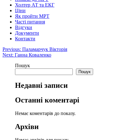
Холтер АТ та ЕКГ
Ціни
Як пройти МРТ
Часті питання
Відгуки
Документи
Контакти
Навігація
Previous:
Паламарчук Вікторія
Next:
Ганна Коваленко
записів
Пошук
Пошук
Недавні записи
Останні коментарі
Немає коментарів до показу.
Архіви
Немає архівів для показу.