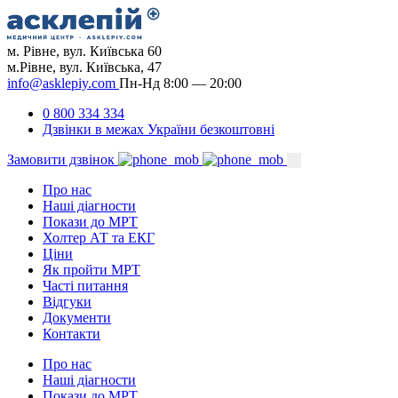
м. Рівне, вул. Київська 60
м.Рівне, вул. Київська, 47
info@asklepiy.com
Пн-Нд 8:00 — 20:00
0 800 334 334
Дзвінки в межах України безкоштовні
Замовити дзвінок
Про нас
Наші діагности
Покази до МРТ
Холтер АТ та ЕКГ
Ціни
Як пройти МРТ
Часті питання
Відгуки
Документи
Контакти
Про нас
Наші діагности
Покази до МРТ