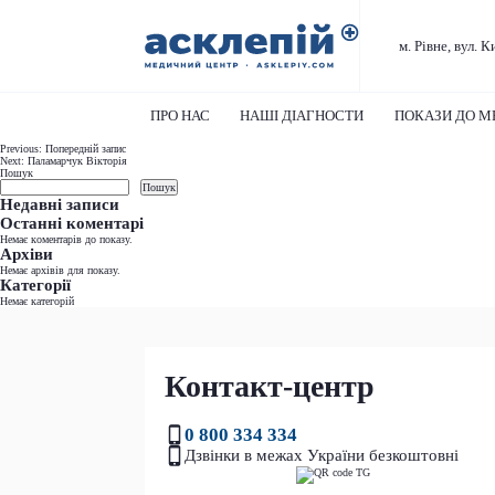
м. Рівне, вул. К
ПРО НАС
НАШІ ДІАГНОСТИ
ПОКАЗИ ДО М
Навігація
Previous:
Попередній запис
Next:
Паламарчук Вікторія
записів
Пошук
Пошук
Недавні записи
Останні коментарі
Немає коментарів до показу.
Архіви
Немає архівів для показу.
Категорії
Немає категорій
Контакт-центр
0 800 334 334
Дзвінки в межах України безкоштовні