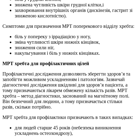
знижена чутливість шкіри грудної клітки,і
захворювання внутрішніх органів (дискінезія, гастрит зі
зниженою кислотністю).
Симптоми для призначення МРТ поперекового відділу хребта:
біль у попереку з іррадіацією у ногу,
зміна чутливості шкіри нижніх кінцівок,
зниження сили ніг,
накульгування і біль у нижніх кінцівках.
МРТ хребта для профілактичних цілей
Профілактичні дослідження дозволяють зберегти здоров’я та
запобігти можливим ускладненням і патологіям. Зазвичай
діагностичні дослідження шкідливі для здоров’я пацієнта, а
тому призначаються лікарем обмежену кількість разів. МРТ
хребта – метод діагностики, заснований на магнітному полі.
Він безпечний для людини, а тому призначається стільки
разів, скільки потрібно.
МРТ хребта для профілактики призначають в таких випадках:
для людей старше 45 років (небезпека виникнення
ускладнень остеохондрозу),