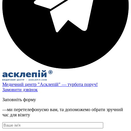
Медичний центр "Асклепій" — турбота поруч!
Замовити дзвінок
Заповніть форму
—ми перетелефонуємо вам, та допоможемо обрати зручний
час для візиту