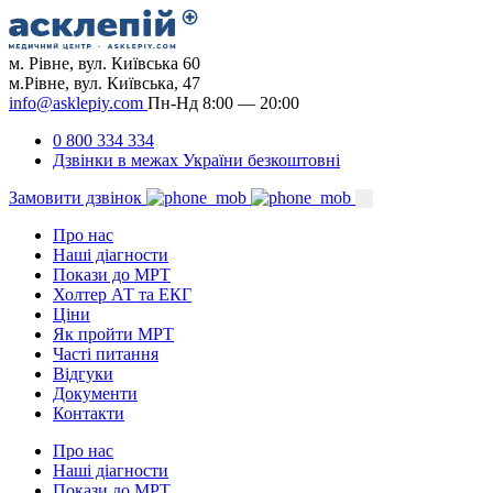
м. Рівне, вул. Київська 60
м.Рівне, вул. Київська, 47
info@asklepiy.com
Пн-Нд 8:00 — 20:00
0 800 334 334
Дзвінки в межах України безкоштовні
Замовити дзвінок
Про нас
Наші діагности
Покази до МРТ
Холтер АТ та ЕКГ
Ціни
Як пройти МРТ
Часті питання
Відгуки
Документи
Контакти
Про нас
Наші діагности
Покази до МРТ