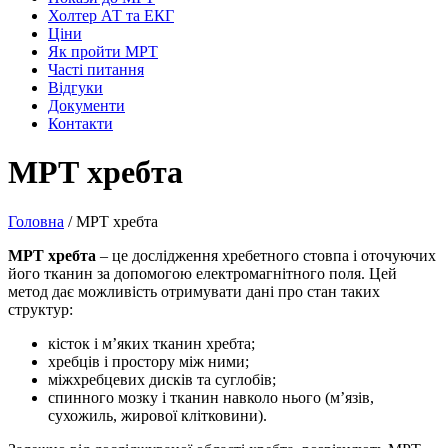
Холтер АТ та ЕКГ
Ціни
Як пройти МРТ
Часті питання
Відгуки
Документи
Контакти
МРТ хребта
Головна
/
МРТ хребта
МРТ хребта
– це дослідження хребетного стовпа і оточуючих
його тканин за допомогою електромагнітного поля. Цей
метод дає можливість отримувати дані про стан таких
структур:
кісток і м’яких тканин хребта;
хребців і простору між ними;
міжхребцевих дисків та суглобів;
спинного мозку і тканин навколо нього (м’язів,
сухожиль, жирової клітковини).