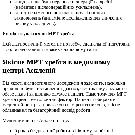
якщо раніше були перенесені операції на хребті
(небезпека післяопераційних ускладнень),
за підтвердженого остеохондрозу або інших
захворювань (динамічне дослідження для зниження
ризику ускладнень).
Як підготуватися до МРТ хребта
Цей діагностичний метод не потребує спеціальної підготовки
– достатньо залишити заявку на нашому сайті.
Якісне МРТ хребта в медичному
центрі Асклепій
Від якості діагностичного дослідження залежить, наскільки
правильно буде поставлений діагноз, яку тактику лікування
обере лікар і як швидко одужає пацієнт. Саме тому для МРТ
хребта ціна – не головний фактор. Пацієнти обирають
медичний центр за професіоналізм рентгенологів, якісне
обладнання та багаторічний досвід роботи.
Медичний центр Асклепій – це:
5 років бездоганної роботи в Рівному та області,