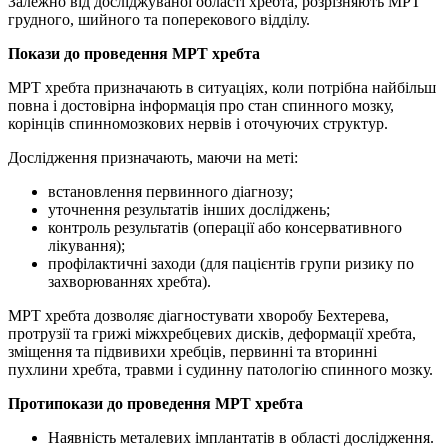
Залежно від досліджуваної області хребта, розрізняють МРТ
грудного, шийного та поперекового відділу.
Покази до проведення МРТ хребта
МРТ хребта призначають в ситуаціях, коли потрібна найбільш
повна і достовірна інформація про стан спинного мозку,
корінців спинномозкових нервів і оточуючих структур.
Дослідження призначають, маючи на меті:
встановлення первинного діагнозу;
уточнення результатів інших досліджень;
контроль результатів (операції або консервативного
лікування);
профілактичні заходи (для пацієнтів групи ризику по
захворюваннях хребта).
МРТ хребта дозволяє діагностувати хворобу Бехтерева,
протрузії та грижі міжхребцевих дисків, деформації хребта,
зміщення та підвивихи хребців, первинні та вторинні
пухлини хребта, травми і судинну патологію спинного мозку.
Протипокази до проведення МРТ хребта
Наявність металевих імплантатів в області дослідження.