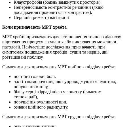
Клаустрофобія (боязнь замкнутих просторів).
Непереносимість контрастної речовини (якщо
дослідження проводиться з контрастом).
Перший триместр вагітності
Коли призначають МРТ хребта
МРТ хребта призначають для встановлення точного діагнозу,
відстеження процесу лікування або виключення можливої
патології. Найчастіше дослідження призначають при
симптомах пошкодження хребців, судин та нервів, які
розташовані поблизу.
Симптоми для призначення МРТ шийного відділу хребта:
постійні головні болі,
часті запаморочення, що супроводжуються нудотою,
порушенням зору,
біль у серці з іррадіацією у лопатку (симптом
стенокардії),
порушення рухливості шиї,
ознаки шийного радикуліту.
Симптоми для призначення МРТ грудного відділу хребта:
біль у грудній клітині,