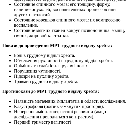
Состояние спинного мозга: его толщину, форму,
наличие опухолей, воспалительных процессов или
других патологий.
Состояние корешков спинного мозга: их компрессию,
воспаление.
Состояние мягких тканей вокруг позвоночника: мышц,
связок, жировой клетчатки.
Покази до проведення МРТ грудного відділу хребта:
Болі в грудному відділі хребта.
Обмеження рухливості в грудному відділі хребта.
Оніміння та слабкість в руках і ногах.
Порушення чутливості.
Підозри на пухлину хребта.
Травми грудного відділу хребта.
Протипокази до МРТ грудного відділу хребта:
Наявність металевих імплантатів в області дослідження.
Клаустрофобія (боязнь замкнутих просторів).
Непереносимість контрастної речовини (якщо
дослідження проводиться з контрастом).
Перший триместр вагітності