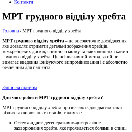
Контакти
МРТ грудного відділу хребта
Головна
/
МРТ грудного відділу хребта
МРТ грудного відділу хребта
– це високоточне дослідження,
яке дозволяє отримати детальні зображення хребців,
міжхребцевих дисків, спинного мозку та навколишніх тканин
грудного відділу хребта. Це неінвазивний метод, який не
вимагає введення іонізуючого випромінювання і є абсолютно
безпечним для пацієнта.
Запис на прийом
Для чого робити МРТ грудного відділу хребта?
МРТ грудного відділу хребта призначають для діагностики
різних захворювань та станів, таких як:
Остеохондроз: дегенеративно-дистрофічне
захворювання хребта, яке проявляється болями в спині,