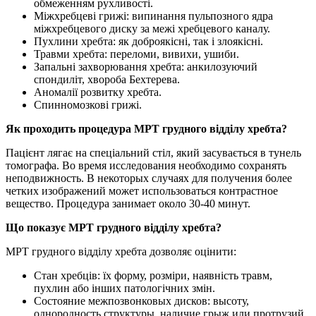
обмеженням рухливості.
Міжхребцеві грижі: випинання пульпозного ядра
міжхребцевого диску за межі хребцевого каналу.
Пухлини хребта: як доброякісні, так і злоякісні.
Травми хребта: переломи, вивихи, ушиби.
Запальні захворювання хребта: анкилозуючий
спондиліт, хвороба Бехтерева.
Аномалії розвитку хребта.
Спинномозкові грижі.
Як проходить процедура МРТ грудного відділу хребта?
Пацієнт лягає на спеціальний стіл, який засувається в тунель
томографа. Во время исследования необходимо сохранять
неподвижность. В некоторых случаях для получения более
четких изображений может использоваться контрастное
вещество. Процедура занимает около 30-40 минут.
Що показує МРТ грудного відділу хребта?
МРТ грудного відділу хребта дозволяє оцінити:
Стан хребців: їх форму, розміри, наявність травм,
пухлин або інших патологічних змін.
Состояние межпозвонковых дисков: высоту,
однородность структуры, наличие грыж или протрузий.