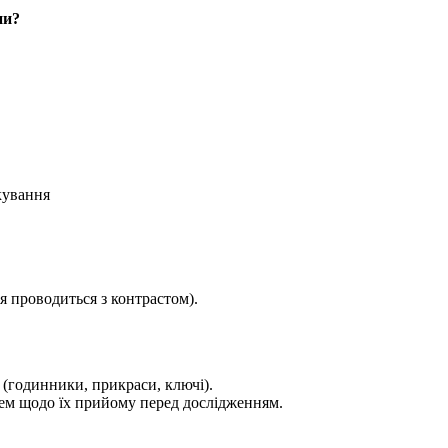
пи?
кування
 проводиться з контрастом).
 (годинники, прикраси, ключі).
рем щодо їх прийому перед дослідженням.