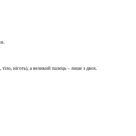
пи.
тіло, ніготь), а великий палець – лише з двох.