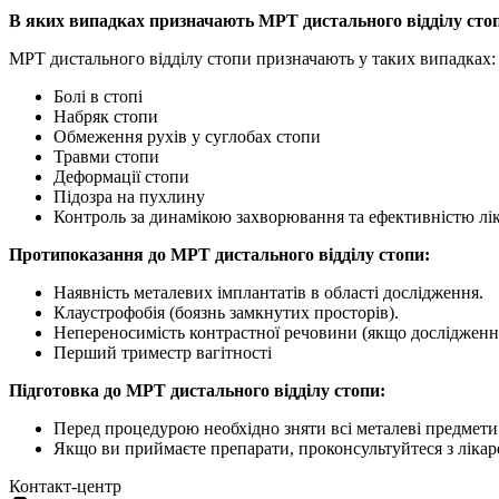
В яких випадках призначають МРТ дистального відділу сто
МРТ дистального відділу стопи призначають у таких випадках:
Болі в стопі
Набряк стопи
Обмеження рухів у суглобах стопи
Травми стопи
Деформації стопи
Підозра на пухлину
Контроль за динамікою захворювання та ефективністю лі
Протипоказання до МРТ дистального відділу стопи:
Наявність металевих імплантатів в області дослідження.
Клаустрофобія (боязнь замкнутих просторів).
Непереносимість контрастної речовини (якщо дослідження
Перший триместр вагітності
Підготовка до МРТ дистального відділу стопи:
Перед процедурою необхідно зняти всі металеві предмети
Якщо ви приймаєте препарати, проконсультуйтеся з ліка
Контакт-центр