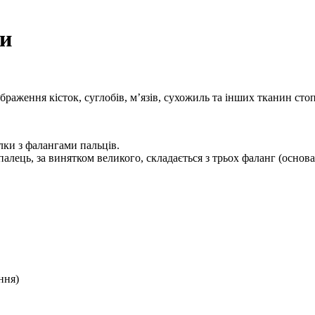
пи
браження кісток, суглобів, м’язів, сухожиль та інших тканин сто
ілки з фалангами пальців.
лець, за винятком великого, складається з трьох фаланг (основа, 
ння)