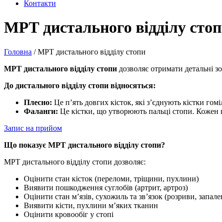
Контакти
МРТ дистального відділу сто
Головна
/
МРТ дистального відділу стопи
МРТ дистального відділу стопи
дозволяє отримати детальні зо
До дистального відділу стопи відносяться:
Плесно:
Це п’ять довгих кісток, які з’єднують кістки гом
Фаланги:
Це кістки, що утворюють пальці стопи. Кожен па
Запис на прийом
Що показує МРТ дистального відділу стопи?
МРТ дистального відділу стопи дозволяє:
Оцінити стан кісток (переломи, тріщини, пухлини)
Виявити пошкодження суглобів (артрит, артроз)
Оцінити стан м’язів, сухожиль та зв’язок (розриви, запале
Виявити кісти, пухлини м’яких тканин
Оцінити кровообіг у стопі