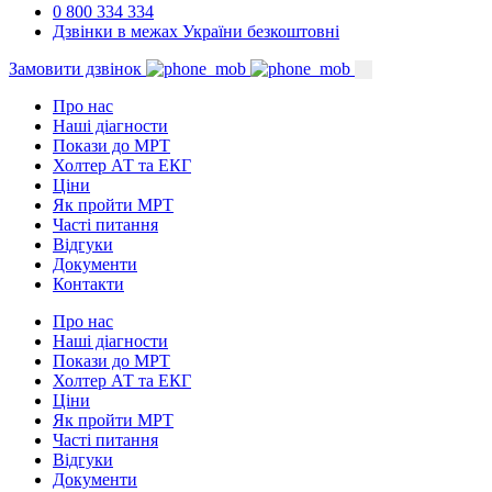
0 800 334 334
Дзвінки в межах України безкоштовні
Замовити дзвінок
Про нас
Наші діагности
Покази до МРТ
Холтер АТ та ЕКГ
Ціни
Як пройти МРТ
Часті питання
Відгуки
Документи
Контакти
Про нас
Наші діагности
Покази до МРТ
Холтер АТ та ЕКГ
Ціни
Як пройти МРТ
Часті питання
Відгуки
Документи